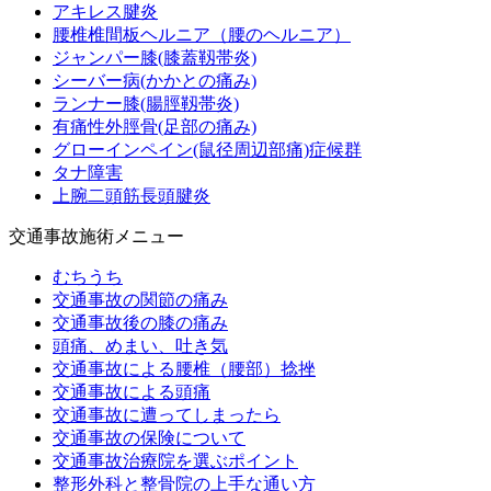
アキレス腱炎
腰椎椎間板ヘルニア（腰のヘルニア）
ジャンパー膝(膝蓋靱帯炎)
シーバー病(かかとの痛み)
ランナー膝(腸脛靱帯炎)
有痛性外脛骨(足部の痛み)
グローインペイン(鼠径周辺部痛)症候群
タナ障害
上腕二頭筋長頭腱炎
交通事故施術メニュー
むちうち
交通事故の関節の痛み
交通事故後の膝の痛み
頭痛、めまい、吐き気
交通事故による腰椎（腰部）捻挫
交通事故による頭痛
交通事故に遭ってしまったら
交通事故の保険について
交通事故治療院を選ぶポイント
整形外科と整骨院の上手な通い方