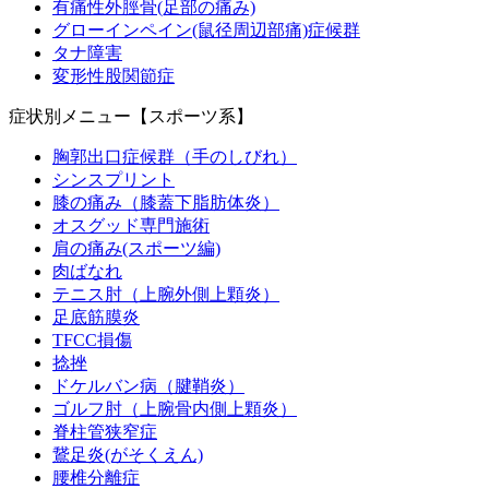
有痛性外脛骨(足部の痛み)
グローインペイン(鼠径周辺部痛)症候群
タナ障害
変形性股関節症
症状別メニュー【スポーツ系】
胸郭出口症候群（手のしびれ）
シンスプリント
膝の痛み（膝蓋下脂肪体炎）
オスグッド専門施術
肩の痛み(スポーツ編)
肉ばなれ
テニス肘（上腕外側上顆炎）
足底筋膜炎
TFCC損傷
捻挫
ドケルバン病（腱鞘炎）
ゴルフ肘（上腕骨内側上顆炎）
脊柱管狭窄症
鵞足炎(がそくえん)
腰椎分離症