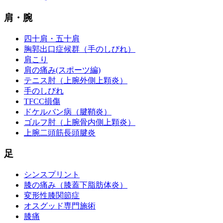
肩・腕
四十肩・五十肩
胸郭出口症候群（手のしびれ）
肩こり
肩の痛み(スポーツ編)
テニス肘（上腕外側上顆炎）
手のしびれ
TFCC損傷
ドケルバン病（腱鞘炎）
ゴルフ肘（上腕骨内側上顆炎）
上腕二頭筋長頭腱炎
足
シンスプリント
膝の痛み（膝蓋下脂肪体炎）
変形性膝関節症
オスグッド専門施術
膝痛