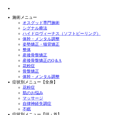
施術メニュー
オスグッド専門施術
シグナル療法
ハイドロヴィーナス（ソフトピーリング）
体幹・メンタル調整
姿勢矯正・猫背矯正
整体
産後骨盤矯正
産後骨盤矯正のQ＆A
花粉症
骨盤矯正
体幹・メンタル調整
症状別メニュー【全身】
花粉症
肌のお悩み
マッサージ
自律神経失調症
不眠
症状別メニュー【頭・首】