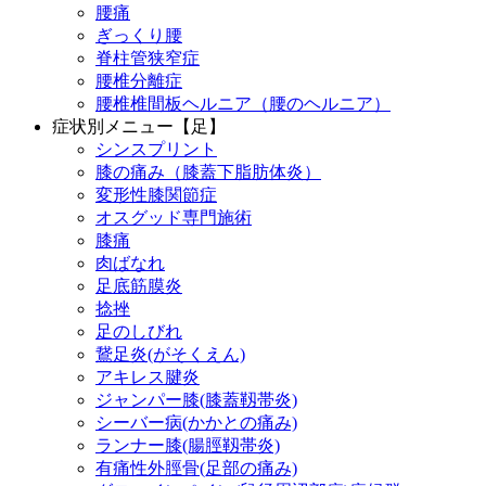
腰痛
ぎっくり腰
脊柱管狭窄症
腰椎分離症
腰椎椎間板ヘルニア（腰のヘルニア）
症状別メニュー【足】
シンスプリント
膝の痛み（膝蓋下脂肪体炎）
変形性膝関節症
オスグッド専門施術
膝痛
肉ばなれ
足底筋膜炎
捻挫
足のしびれ
鵞足炎(がそくえん)
アキレス腱炎
ジャンパー膝(膝蓋靱帯炎)
シーバー病(かかとの痛み)
ランナー膝(腸脛靱帯炎)
有痛性外脛骨(足部の痛み)