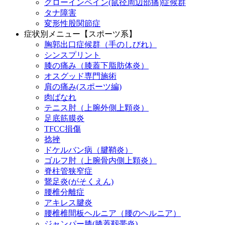
グローインペイン(鼠径周辺部痛)症候群
タナ障害
変形性股関節症
症状別メニュー【スポーツ系】
胸郭出口症候群（手のしびれ）
シンスプリント
膝の痛み（膝蓋下脂肪体炎）
オスグッド専門施術
肩の痛み(スポーツ編)
肉ばなれ
テニス肘（上腕外側上顆炎）
足底筋膜炎
TFCC損傷
捻挫
ドケルバン病（腱鞘炎）
ゴルフ肘（上腕骨内側上顆炎）
脊柱管狭窄症
鵞足炎(がそくえん)
腰椎分離症
アキレス腱炎
腰椎椎間板ヘルニア（腰のヘルニア）
ジャンパー膝(膝蓋靱帯炎)