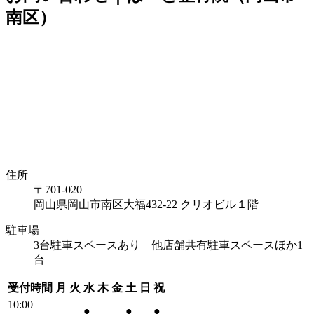
南区）
住所
〒701-020
岡山県岡山市南区大福432-22 クリオビル１階
駐車場
3台駐車スペースあり 他店舗共有駐車スペースほか1
台
受付時間
月
火
水
木
金
土
日
祝
10:00
●
●
●