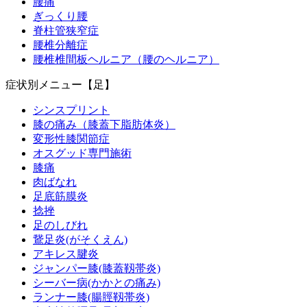
腰痛
ぎっくり腰
脊柱管狭窄症
腰椎分離症
腰椎椎間板ヘルニア（腰のヘルニア）
症状別メニュー【足】
シンスプリント
膝の痛み（膝蓋下脂肪体炎）
変形性膝関節症
オスグッド専門施術
膝痛
肉ばなれ
足底筋膜炎
捻挫
足のしびれ
鵞足炎(がそくえん)
アキレス腱炎
ジャンパー膝(膝蓋靱帯炎)
シーバー病(かかとの痛み)
ランナー膝(腸脛靱帯炎)