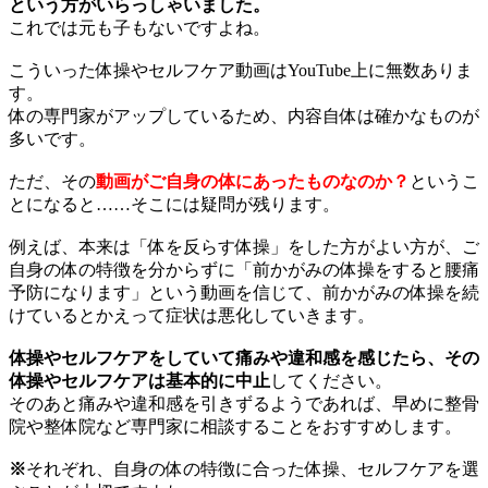
という方がいらっしゃいました。
これでは元も子もないですよね。
こういった体操やセルフケア動画はYouTube上に無数ありま
す。
体の専門家がアップしているため、内容自体は確かなものが
多いです。
ただ、その
動画がご自身の体にあったものなのか？
というこ
とになると……そこには疑問が残ります。
例えば、本来は「体を反らす体操」をした方がよい方が、ご
自身の体の特徴を分からずに「前かがみの体操をすると腰痛
予防になります」という動画を信じて、前かがみの体操を続
けているとかえって症状は悪化していきます。
体操やセルフケアをしていて痛みや違和感を感じたら、その
体操やセルフケアは基本的に中止
してください。
そのあと痛みや違和感を引きずるようであれば、早めに整骨
院や整体院など専門家に相談することをおすすめします。
※
それぞれ、自身の体の特徴に合った体操、セルフケアを選