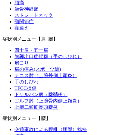
頭痛
坐骨神経痛
ストレートネック
顎関節症
寝違え
症状別メニュー【肩･腕】
四十肩・五十肩
胸郭出口症候群（手のしびれ）
肩こり
肩の痛み(スポーツ編)
テニス肘（上腕外側上顆炎）
手のしびれ
TFCC損傷
ドケルバン病（腱鞘炎）
ゴルフ肘（上腕骨内側上顆炎）
上腕二頭筋長頭腱炎
症状別メニュー【腰】
交通事故による腰椎（腰部）捻挫