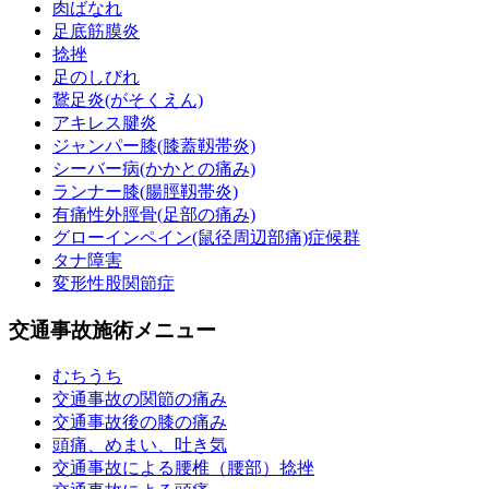
肉ばなれ
足底筋膜炎
捻挫
足のしびれ
鵞足炎(がそくえん)
アキレス腱炎
ジャンパー膝(膝蓋靱帯炎)
シーバー病(かかとの痛み)
ランナー膝(腸脛靱帯炎)
有痛性外脛骨(足部の痛み)
グローインペイン(鼠径周辺部痛)症候群
タナ障害
変形性股関節症
交通事故施術メニュー
むちうち
交通事故の関節の痛み
交通事故後の膝の痛み
頭痛、めまい、吐き気
交通事故による腰椎（腰部）捻挫