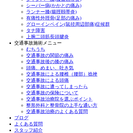
シーバー病(かかとの痛み)
ランナー膝(腸脛靱帯炎)
有痛性外脛骨(足部の痛み)
グローインペイン(鼠径周辺部痛)症候群
タナ障害
上腕二頭筋長頭腱炎
交通事故施術メニュー
むちうち
交通事故の関節の痛み
交通事故後の膝の痛み
頭痛、めまい、吐き気
交通事故による腰椎（腰部）捻挫
交通事故による頭痛
交通事故に遭ってしまったら
交通事故の保険について
交通事故治療院を選ぶポイント
整形外科と整骨院の上手な通い方
交通事故治療のよくある質問
ブログ
よくある質問
スタッフ紹介