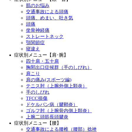
肌のお悩み
交通事故による頭痛
頭痛、めまい、吐き気
頭痛
坐骨神経痛
ストレートネック
顎関節症
寝違え
症状別メニュー【肩･腕】
四十肩・五十肩
胸郭出口症候群（手のしびれ）
肩こり
肩の痛み(スポーツ編)
テニス肘（上腕外側上顆炎）
手のしびれ
TFCC損傷
ドケルバン病（腱鞘炎）
ゴルフ肘（上腕骨内側上顆炎）
上腕二頭筋長頭腱炎
症状別メニュー【腰】
交通事故による腰椎（腰部）捻挫