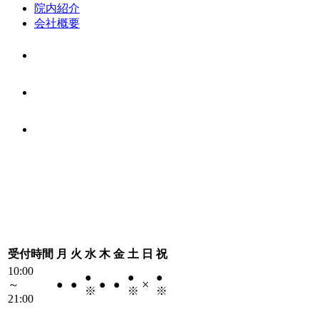
院内紹介
会社概要
受付時間
月
火
水
木
金
土
日
祝
10:00
●
●
●
×
～
●
●
●
●
※
※
※
21:00