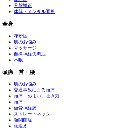
骨盤矯正
体幹・メンタル調整
全身
花粉症
肌のお悩み
マッサージ
自律神経失調症
不眠
頭痛・首・腰
肌のお悩み
交通事故による頭痛
頭痛、めまい、吐き気
頭痛
坐骨神経痛
ストレートネック
顎関節症
寝違え