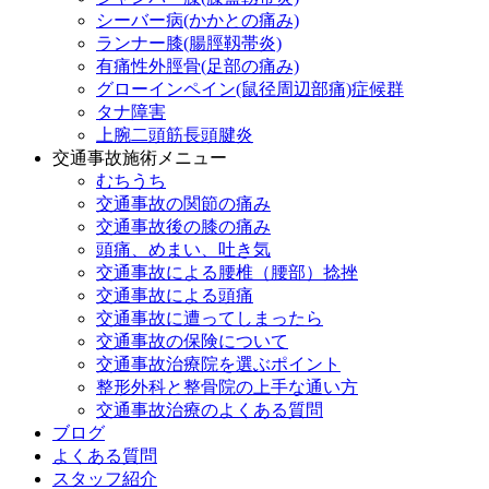
シーバー病(かかとの痛み)
ランナー膝(腸脛靱帯炎)
有痛性外脛骨(足部の痛み)
グローインペイン(鼠径周辺部痛)症候群
タナ障害
上腕二頭筋長頭腱炎
交通事故施術メニュー
むちうち
交通事故の関節の痛み
交通事故後の膝の痛み
頭痛、めまい、吐き気
交通事故による腰椎（腰部）捻挫
交通事故による頭痛
交通事故に遭ってしまったら
交通事故の保険について
交通事故治療院を選ぶポイント
整形外科と整骨院の上手な通い方
交通事故治療のよくある質問
ブログ
よくある質問
スタッフ紹介