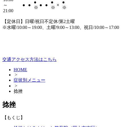
●
●
●
×
～
●
●
●
●
※
※
※
21:00
【定休日】日曜/祝日不定休/第2土曜
※水曜/10:00～19:00、土曜/9:00～13:00、祝日/10:00～17:00
交通アクセス方法はこちら
HOME
>
症状別メニュー
>
捻挫
捻挫
【もくじ】