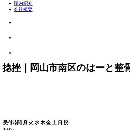
院内紹介
会社概要
捻挫｜岡山市南区のはーと整
受付時間
月
火
水
木
金
土
日
祝
10:00