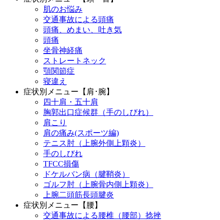
肌のお悩み
交通事故による頭痛
頭痛、めまい、吐き気
頭痛
坐骨神経痛
ストレートネック
顎関節症
寝違え
症状別メニュー【肩･腕】
四十肩・五十肩
胸郭出口症候群（手のしびれ）
肩こり
肩の痛み(スポーツ編)
テニス肘（上腕外側上顆炎）
手のしびれ
TFCC損傷
ドケルバン病（腱鞘炎）
ゴルフ肘（上腕骨内側上顆炎）
上腕二頭筋長頭腱炎
症状別メニュー【腰】
交通事故による腰椎（腰部）捻挫