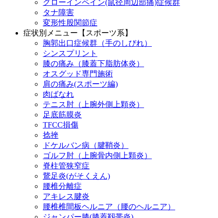
グローインペイン(鼠径周辺部痛)症候群
タナ障害
変形性股関節症
症状別メニュー【スポーツ系】
胸郭出口症候群（手のしびれ）
シンスプリント
膝の痛み（膝蓋下脂肪体炎）
オスグッド専門施術
肩の痛み(スポーツ編)
肉ばなれ
テニス肘（上腕外側上顆炎）
足底筋膜炎
TFCC損傷
捻挫
ドケルバン病（腱鞘炎）
ゴルフ肘（上腕骨内側上顆炎）
脊柱管狭窄症
鵞足炎(がそくえん)
腰椎分離症
アキレス腱炎
腰椎椎間板ヘルニア（腰のヘルニア）
ジャンパー膝(膝蓋靱帯炎)