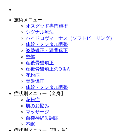
施術メニュー
オスグッド専門施術
シグナル療法
ハイドロヴィーナス（ソフトピーリング）
体幹・メンタル調整
姿勢矯正・猫背矯正
整体
産後骨盤矯正
産後骨盤矯正のQ＆A
花粉症
骨盤矯正
体幹・メンタル調整
症状別メニュー【全身】
花粉症
肌のお悩み
マッサージ
自律神経失調症
不眠
症状別メニュー【頭・首】