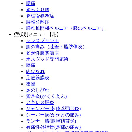
腰痛
ぎっくり腰
脊柱管狭窄症
腰椎分離症
腰椎椎間板ヘルニア（腰のヘルニア）
症状別メニュー【足】
シンスプリント
膝の痛み（膝蓋下脂肪体炎）
変形性膝関節症
オスグッド専門施術
膝痛
肉ばなれ
足底筋膜炎
捻挫
足のしびれ
鵞足炎(がそくえん)
アキレス腱炎
ジャンパー膝(膝蓋靱帯炎)
シーバー病(かかとの痛み)
ランナー膝(腸脛靱帯炎)
有痛性外脛骨(足部の痛み)